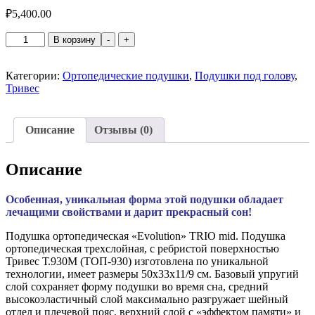
₽
5,400.00
Количество
В корзину
-
+
товара
Ортопедическая
подушка
Категории:
Ортопедические подушки
,
Подушки под голову
,
Тривес
Тривес
Evolution
Т.930М
Описание
Отзывы (0)
Описание
Особенная, уникальная форма этой подушки обладает
лечащими свойствами и дарит прекрасный сон!
Подушка ортопедическая «Evolution» TRIO mid. Подушка
ортопедическая трехслойная, с ребристой поверхностью
Тривес Т.930М (ТОП-930) изготовлена по уникальной
технологии, имеет размеры 50x33x11/9 см. Базовый упругий
слой сохраняет форму подушки во время сна, средний
высокоэластичный слой максимально разгружает шейный
отдел и плечевой пояс, верхний слой с «эффектом памяти» и