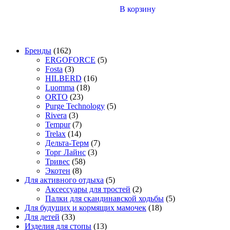
В корзину
162
Бренды
162
товара
5
ERGOFORCE
5
3
товаров
Fosta
3
товара
16
HILBERD
16
18
товаров
Luomma
18
23
товаров
ORTO
23
товара
5
Purge Technology
5
3
товаров
Rivera
3
товара
7
Tempur
7
14
товаров
Trelax
14
товаров
7
Дельта-Терм
7
3
товаров
Торг Лайнс
3
58
товара
Тривес
58
8
товаров
Экотен
8
товаров
5
Для активного отдыха
5
товаров
2
Аксессуары для тростей
2
товара
5
Палки для скандинавской ходьбы
5
18
товаров
Для будущих и кормящих мамочек
18
33
товаров
Для детей
33
товара
13
Изделия для стопы
13