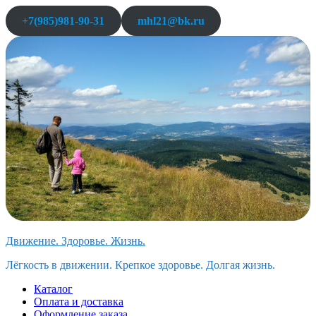
Перейти
+7(985)981-90-31
mhl21@bk.ru
к
содержимому
Движение. Здоровье. Жизнь.
Лёгкость в движении. Крепкое здоровье. Долгая жизнь.
Каталог
Оплата и доставка
Оформление заказа