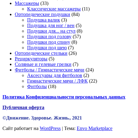
33
товаров
Массажеры
33
товара
11
Классические массажеры
11
84
товаров
Ортопедические подушки
84
3
товара
Подушка валик
3
товара
5
Подушка для ног / вен
5
товаров
8
Подушки для... на стул
8
57
товаров
Подушки под голову
57
8
товаров
Подушки под спину
8
7
товаров
Подушки под шею
7
товаров
26
Ортопедические стельки
26
5
товаров
Рециркуляторы
5
товаров
7
Соляные и гелевые грелки
7
товаров
24
Фитболы / Гимнастические мячи
24
2
товара
Аксессуары для фитболов
2
товара
22
Гимнастические мячи / ЛФК
22
18
товара
Фитболы
18
товаров
Политика Конфиденциальности персональных данных
Публичная оферта
©Движение. Здоровье. Жизнь., 2021
Сайт работает на
WordPress
|
Тема:
Envo Marketplace