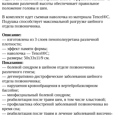
валиками различной высоты обеспечивает правильное
положение головы и шеи.
В комплекте идет съемная наволочка из материала Tencel®C.
Подушка способствует максимальной разгрузке шейного
отдела позвоничника.
Описание:
— изготовлена из 3 слоев пенополиуретана различной
плотности;
— эффект памяти формы;
— наволочка — Tencel®C;
— размеры: 50x33x11/9 см.
Показания:
— болевой синдром в шейном отделе позвоночника
различного генеза;
— дегенеративно-дистрофические заболевания шейного
отдела позвоночника;
— нарушения кровообращения в вертебробазилярном
бассейне;
— миофасциальный болевой синдром;
— реабилитация после травм шеи, в том числе хлыстовой;
— профилактика обострений заболеваний позвоночника во
время сна;
— реабилитация после травм и лечение заболеваний височно-