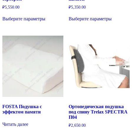
₽
5,550.00
₽
5,350.00
Этот
Этот
Выберите параметры
Выберите параметры
товар
товар
имеет
имеет
несколько
несколько
вариаций.
вариаций.
Опции
Опции
можно
можно
выбрать
выбрать
на
на
странице
странице
товара.
товара.
FOSTA Подушка c
Ортопедическая подушка
эффектом памяти
под спину Trelax SPECTRA
П04
Читать далее
₽
2,650.00