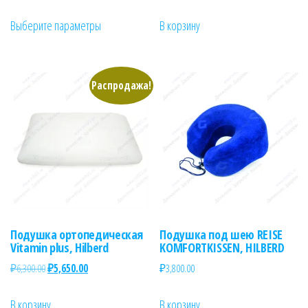
Этот
Выберите параметры
В корзину
товар
имеет
несколько
Распродажа!
вариаций.
Опции
можно
выбрать
на
странице
товара.
Подушка ортопедическая
Подушка под шею REISE
Vitamin plus, Hilberd
KOMFORTKISSEN, HILBERD
Первоначальная
Текущая
₽
6,300.00
₽
5,650.00
₽
3,800.00
цена
цена:
составляла
₽5,650.00.
В корзину
В корзину