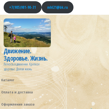
Перейти
+7(985)981-90-31
mhl21@bk.ru
к
содержимому
Движение.
Здоровье. Жизнь.
Лёгкость в движении. Крепкое
здоровье. Долгая жизнь.
Каталог
Оплата и доставка
Оформление заказа