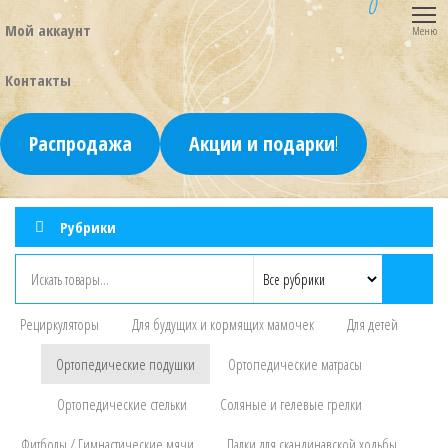
0
Мой аккаунт
Меню
Контакты
Распродажа
Акции и подарки
!
Рубрики
Рециркуляторы
Для будущих и кормящих мамочек
Для детей
Ортопедические подушки
Ортопедические матрасы
Ортопедические стельки
Соляные и гелевые грелки
Фитболы / Гимнастические мячи
Палки для скандинавской ходьбы