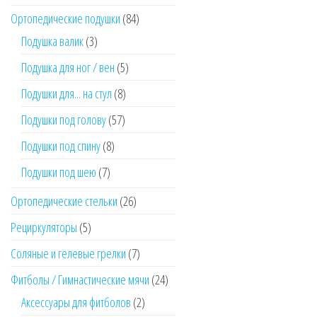
товаров
84
Ортопедические подушки
84
товара
3
Подушка валик
3
товара
5
Подушка для ног / вен
5
товаров
8
Подушки для... на стул
8
товаров
57
Подушки под голову
57
товаров
8
Подушки под спину
8
товаров
7
Подушки под шею
7
товаров
26
Ортопедические стельки
26
товаров
5
Рециркуляторы
5
товаров
7
Соляные и гелевые грелки
7
товаров
24
Фитболы / Гимнастические мячи
24
товара
2
Аксессуары для фитболов
2