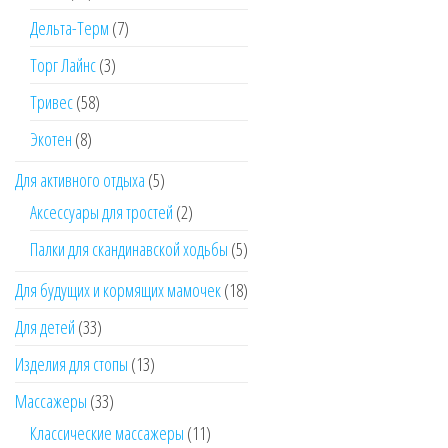
товаров
7
Дельта-Терм
7
товаров
3
Торг Лайнс
3
товара
58
Тривес
58
товаров
8
Экотен
8
товаров
5
Для активного отдыха
5
товаров
2
Аксессуары для тростей
2
товара
5
Палки для скандинавской ходьбы
5
товаров
18
Для будущих и кормящих мамочек
18
товаров
33
Для детей
33
товара
13
Изделия для стопы
13
товаров
33
Массажеры
33
товара
11
Классические массажеры
11