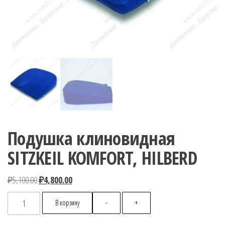
Подушка клиновидная
SITZKEIL KOMFORT, HILBERD
Первоначальная
Текущая
₽
5,100.00
₽
4,800.00
цена
цена:
Количество
В корзину
-
+
составляла
₽4,800.00.
товара
₽5,100.00.