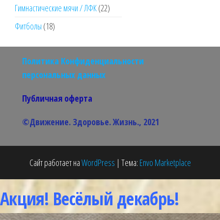
товара
22
Гимнастические мячи / ЛФК
22
товара
18
Фитболы
18
товаров
Политика Конфиденциальности
персональных данных
Публичная оферта
©Движение. Здоровье. Жизнь., 2021
Сайт работает на
WordPress
|
Тема:
Envo Marketplace
Акция! Весёлый декабрь!