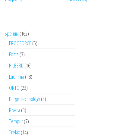
₽6,300.00.
162
Бренды
162
товара
5
ERGOFORCE
5
товаров
3
Fosta
3
товара
16
HILBERD
16
товаров
18
Luomma
18
товаров
23
ORTO
23
товара
5
Purge Technology
5
товаров
3
Rivera
3
товара
7
Tempur
7
товаров
14
Trelax
14