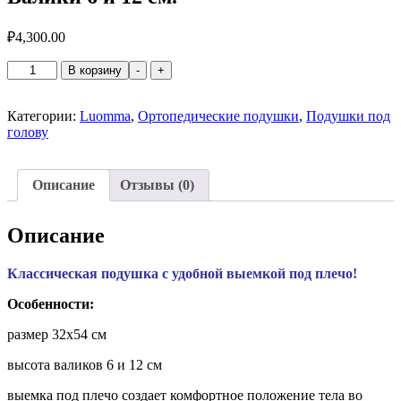
₽
4,300.00
Количество
В корзину
-
+
товара
Подушка
с
Категории:
Luomma
,
Ортопедические подушки
,
Подушки под
эффектом
голову
памяти
и
выемкой
Описание
Отзывы (0)
под
плечо
Экотен
Описание
32х54
см.
Классическая подушка с удобной выемкой под плечо!
Валики
6
Особенности:
и
12
размер 32х54 см
см.
высота валиков 6 и 12 см
выемка под плечо создает комфортное положение тела во