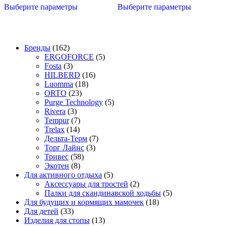
Выберите параметры
Выберите параметры
товар
товар
имеет
имеет
несколько
несколько
вариаций.
вариаций.
Опции
Опции
162
Бренды
162
можно
можно
товара
5
ERGOFORCE
5
выбрать
выбрать
3
товаров
Fosta
3
на
на
товара
16
HILBERD
16
странице
странице
18
товаров
Luomma
18
товара.
товара.
23
товаров
ORTO
23
товара
5
Purge Technology
5
3
товаров
Rivera
3
товара
7
Tempur
7
14
товаров
Trelax
14
товаров
7
Дельта-Терм
7
3
товаров
Торг Лайнс
3
58
товара
Тривес
58
8
товаров
Экотен
8
товаров
5
Для активного отдыха
5
товаров
2
Аксессуары для тростей
2
товара
5
Палки для скандинавской ходьбы
5
18
товаров
Для будущих и кормящих мамочек
18
33
товаров
Для детей
33
товара
13
Изделия для стопы
13