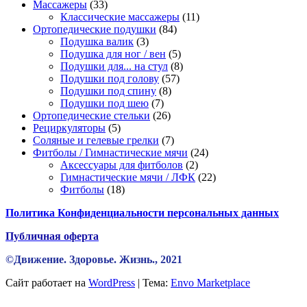
33
товаров
Массажеры
33
товара
11
Классические массажеры
11
84
товаров
Ортопедические подушки
84
3
товара
Подушка валик
3
товара
5
Подушка для ног / вен
5
товаров
8
Подушки для... на стул
8
57
товаров
Подушки под голову
57
8
товаров
Подушки под спину
8
7
товаров
Подушки под шею
7
товаров
26
Ортопедические стельки
26
5
товаров
Рециркуляторы
5
товаров
7
Соляные и гелевые грелки
7
товаров
24
Фитболы / Гимнастические мячи
24
2
товара
Аксессуары для фитболов
2
товара
22
Гимнастические мячи / ЛФК
22
18
товара
Фитболы
18
товаров
Политика Конфиденциальности персональных данных
Публичная оферта
©Движение. Здоровье. Жизнь., 2021
Сайт работает на
WordPress
|
Тема:
Envo Marketplace