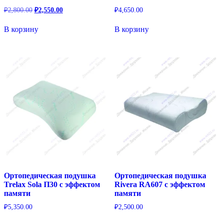
Первоначальная
Текущая
₽
2,800.00
₽
2,550.00
₽
4,650.00
цена
цена:
составляла
₽2,550.00.
В корзину
В корзину
₽2,800.00.
Ортопедическая подушка
Ортопедическая подушка
Trelax Sola П30 с эффектом
Rivera RA607 с эффектом
памяти
памяти
₽
5,350.00
₽
2,500.00
Этот
Этот