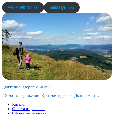
Перейти
+7(985)981-90-31
mhl21@bk.ru
к
содержимому
Движение. Здоровье. Жизнь.
Лёгкость в движении. Крепкое здоровье. Долгая жизнь.
Каталог
Оплата и доставка
Оформление заказа