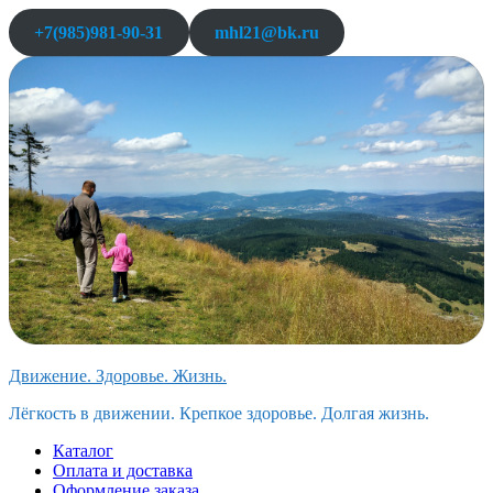
Перейти
+7(985)981-90-31
mhl21@bk.ru
к
содержимому
Движение. Здоровье. Жизнь.
Лёгкость в движении. Крепкое здоровье. Долгая жизнь.
Каталог
Оплата и доставка
Оформление заказа