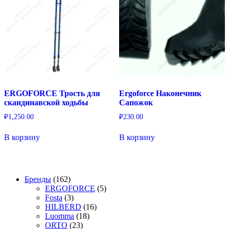
ERGOFORCE Трость для
Ergoforce Наконечник
скандинавской ходьбы
Сапожок
₽
1,250.00
₽
230.00
В корзину
В корзину
162
Бренды
162
товара
5
ERGOFORCE
5
3
товаров
Fosta
3
товара
16
HILBERD
16
18
товаров
Luomma
18
23
товаров
ORTO
23