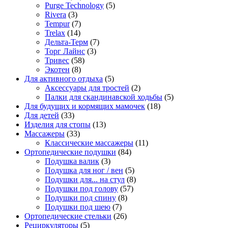
товара
5
Purge Technology
5
3
товаров
Rivera
3
товара
7
Tempur
7
14
товаров
Trelax
14
товаров
7
Дельта-Терм
7
3
товаров
Торг Лайнс
3
58
товара
Тривес
58
8
товаров
Экотен
8
товаров
5
Для активного отдыха
5
товаров
2
Аксессуары для тростей
2
товара
5
Палки для скандинавской ходьбы
5
18
товаров
Для будущих и кормящих мамочек
18
33
товаров
Для детей
33
товара
13
Изделия для стопы
13
33
товаров
Массажеры
33
товара
11
Классические массажеры
11
84
товаров
Ортопедические подушки
84
3
товара
Подушка валик
3
товара
5
Подушка для ног / вен
5
товаров
8
Подушки для... на стул
8
57
товаров
Подушки под голову
57
8
товаров
Подушки под спину
8
7
товаров
Подушки под шею
7
товаров
26
Ортопедические стельки
26
5
товаров
Рециркуляторы
5