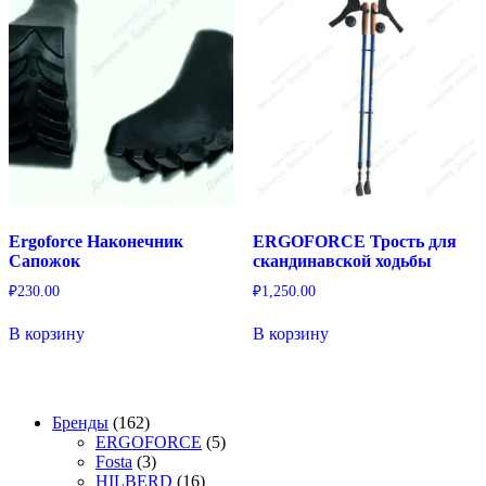
Ergoforce Наконечник
ERGOFORCE Трость для
Сапожок
скандинавской ходьбы
₽
230.00
₽
1,250.00
В корзину
В корзину
162
Бренды
162
товара
5
ERGOFORCE
5
3
товаров
Fosta
3
товара
16
HILBERD
16