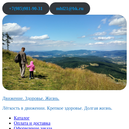
Перейти
+7(985)981-90-31
mhl21@bk.ru
к
содержимому
Движение. Здоровье. Жизнь.
Лёгкость в движении. Крепкое здоровье. Долгая жизнь.
Каталог
Оплата и доставка
Оформление заказа