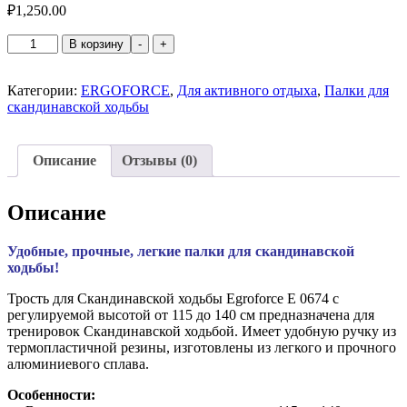
₽
1,250.00
Количество
В корзину
-
+
товара
ERGOFORCE
Палки
Категории:
ERGOFORCE
,
Для активного отдыха
,
Палки для
для
скандинавской ходьбы
скандинавской
ходьбы
Описание
Отзывы (0)
Описание
Удобные, прочные, легкие палки для скандинавской
ходьбы!
Трость для Скандинавской ходьбы Egroforce Е 0674 с
регулируемой высотой от 115 до 140 см предназначена для
тренировок Скандинавской ходьбой. Имеет удобную ручку из
термопластичной резины, изготовлены из легкого и прочного
алюминиевого сплава.
Особенности: