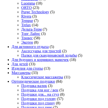
18
товаров
Luomma
18
23
товаров
ORTO
23
товара
5
Purge Technology
5
3
товаров
Rivera
3
товара
7
Tempur
7
14
товаров
Trelax
14
товаров
7
Дельта-Терм
7
3
товаров
Торг Лайнс
3
58
товара
Тривес
58
8
товаров
Экотен
8
товаров
5
Для активного отдыха
5
товаров
2
Аксессуары для тростей
2
товара
5
Палки для скандинавской ходьбы
5
18
товаров
Для будущих и кормящих мамочек
18
33
товаров
Для детей
33
товара
13
Изделия для стопы
13
33
товаров
Массажеры
33
товара
11
Классические массажеры
11
84
товаров
Ортопедические подушки
84
3
товара
Подушка валик
3
товара
5
Подушка для ног / вен
5
товаров
8
Подушки для... на стул
8
57
товаров
Подушки под голову
57
8
товаров
Подушки под спину
8
7
товаров
Подушки под шею
7