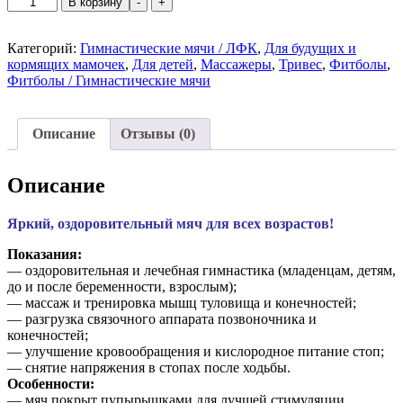
В корзину
-
+
товара
Гимнастический
мяч
Категорий:
Гимнастические мячи / ЛФК
,
Для будущих и
Тривес
кормящих мамочек
,
Для детей
,
Массажеры
,
Тривес
,
Фитболы
,
игольчатый,
Фитболы / Гимнастические мячи
65см
Описание
Отзывы (0)
Описание
Яркий, оздоровительный мяч для всех возрастов!
Показания:
— оздоровительная и лечебная гимнастика (младенцам, детям,
до и после беременности, взрослым);
— массаж и тренировка мышц туловища и конечностей;
— разгрузка связочного аппарата позвоночника и
конечностей;
— улучшение кровообращения и кислородное питание стоп;
— снятие напряжения в стопах после ходьбы.
Особенности:
— мяч покрыт пупырышками для лучшей стимуляции