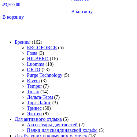
₽
3,500.00
В корзину
В корзину
162
Бренды
162
товара
5
ERGOFORCE
5
3
товаров
Fosta
3
товара
16
HILBERD
16
18
товаров
Luomma
18
23
товаров
ORTO
23
товара
5
Purge Technology
5
3
товаров
Rivera
3
товара
7
Tempur
7
14
товаров
Trelax
14
товаров
7
Дельта-Терм
7
3
товаров
Торг Лайнс
3
58
товара
Тривес
58
8
товаров
Экотен
8
товаров
5
Для активного отдыха
5
товаров
2
Аксессуары для тростей
2
товара
5
Палки для скандинавской ходьбы
5
18
товаров
Для будущих и кормящих мамочек
18