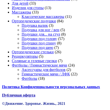
33
товаров
Для детей
33
товара
13
Изделия для стопы
13
33
товаров
Массажеры
33
товара
11
Классические массажеры
11
84
товаров
Ортопедические подушки
84
3
товара
Подушка валик
3
товара
5
Подушка для ног / вен
5
товаров
8
Подушки для... на стул
8
57
товаров
Подушки под голову
57
8
товаров
Подушки под спину
8
7
товаров
Подушки под шею
7
товаров
26
Ортопедические стельки
26
5
товаров
Рециркуляторы
5
товаров
7
Соляные и гелевые грелки
7
товаров
24
Фитболы / Гимнастические мячи
24
2
товара
Аксессуары для фитболов
2
товара
22
Гимнастические мячи / ЛФК
22
18
товара
Фитболы
18
товаров
Политика Конфиденциальности персональных данных
Публичная оферта
©Движение. Здоровье. Жизнь., 2021