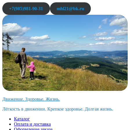
Перейти
+7(985)981-90-31
mhl21@bk.ru
к
содержимому
Движение. Здоровье. Жизнь.
Лёгкость в движении. Крепкое здоровье. Долгая жизнь.
Каталог
Оплата и доставка
Оформление заказа