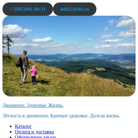
Перейти
+7(985)981-90-31
mhl21@bk.ru
к
содержимому
Движение. Здоровье. Жизнь.
Лёгкость в движении. Крепкое здоровье. Долгая жизнь.
Каталог
Оплата и доставка
Оформление заказа