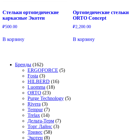
Стельки ортопедические
Ортопедические стельки
каркасные Экотен
ORTO Concept
₽
500.00
₽
2,200.00
В корзину
В корзину
162
Бренды
162
товара
5
ERGOFORCE
5
3
товаров
Fosta
3
товара
16
HILBERD
16
18
товаров
Luomma
18
23
товаров
ORTO
23
товара
5
Purge Technology
5
3
товаров
Rivera
3
товара
7
Tempur
7
14
товаров
Trelax
14
товаров
7
Дельта-Терм
7
3
товаров
Торг Лайнс
3
58
товара
Тривес
58
8
товаров
Экотен
8