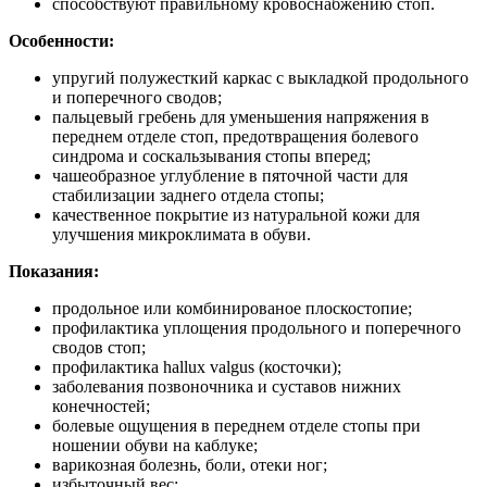
способствуют правильному кровоснабжению стоп.
Особенности:
упругий полужесткий каркас с выкладкой продольного
и поперечного сводов;
пальцевый гребень для уменьшения напряжения в
переднем отделе стоп, предотвращения болевого
синдрома и соскальзывания стопы вперед;
чашеобразное углубление в пяточной части для
стабилизации заднего отдела стопы;
качественное покрытие из натуральной кожи для
улучшения микроклимата в обуви.
Показания:
продольное или комбинированое плоскостопие;
профилактика уплощения продольного и поперечного
сводов стоп;
профилактика hallux valgus (косточки);
заболевания позвоночника и суставов нижних
конечностей;
болевые ощущения в переднем отделе стопы при
ношении обуви на каблуке;
варикозная болезнь, боли, отеки ног;
избыточный вес;