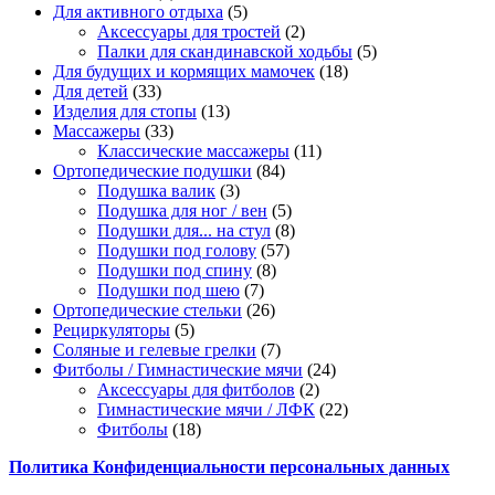
товаров
5
Для активного отдыха
5
товаров
2
Аксессуары для тростей
2
товара
5
Палки для скандинавской ходьбы
5
18
товаров
Для будущих и кормящих мамочек
18
33
товаров
Для детей
33
товара
13
Изделия для стопы
13
33
товаров
Массажеры
33
товара
11
Классические массажеры
11
84
товаров
Ортопедические подушки
84
3
товара
Подушка валик
3
товара
5
Подушка для ног / вен
5
товаров
8
Подушки для... на стул
8
57
товаров
Подушки под голову
57
8
товаров
Подушки под спину
8
7
товаров
Подушки под шею
7
товаров
26
Ортопедические стельки
26
5
товаров
Рециркуляторы
5
товаров
7
Соляные и гелевые грелки
7
товаров
24
Фитболы / Гимнастические мячи
24
2
товара
Аксессуары для фитболов
2
товара
22
Гимнастические мячи / ЛФК
22
18
товара
Фитболы
18
товаров
Политика Конфиденциальности персональных данных