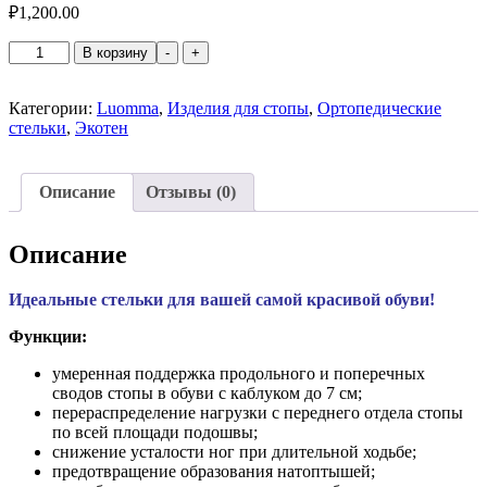
₽
1,200.00
Количество
В корзину
-
+
товара
Стельки
ортопедические
Категории:
Luomma
,
Изделия для стопы
,
Ортопедические
для
стельки
,
Экотен
открытой
модельной
обуви
Описание
Отзывы (0)
LUM207
Описание
Идеальные стельки для вашей самой красивой обуви!
Функции:
умеренная поддержка продольного и поперечных
сводов стопы в обуви с каблуком до 7 см;
перераспределение нагрузки с переднего отдела стопы
по всей площади подошвы;
снижение усталости ног при длительной ходьбе;
предотвращение образования натоптышей;